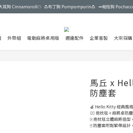
大耳狗 Cinnamoroll☁️   🍮布丁狗 Pompompurin🍮   🥕帕恰狗 Pochacc
🐶 三麗鷗最新聯名系列 - 狗狗好朋友現貨販售中！🐶
🎀 My Melody & Kuromi 💜 限量販售中！
🐶 三麗鷗最新聯名系列 - 狗狗好朋友現貨販售中！🐶
組
外帶組
電動麻將桌用版
週邊配件
企業客製
大宗採購
馬丘 x Hel
防塵套
🍎 Hello Kitty 經典風
👍🏻 抱枕毯＋麻將桌
🀄️ 抱枕毯立體麻將
🀄️ 防塵套附鬆緊帶設