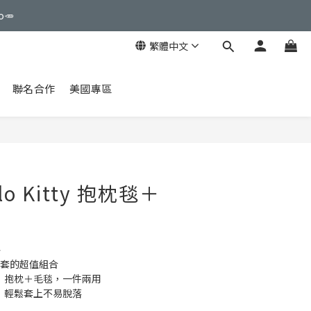
o🥕
繁體中文
聯名合作
美國專區
lo Kitty 抱枕毯＋
格
防塵套的超值組合
造型，抱枕＋毛毯，一件兩用
計，輕鬆套上不易脫落