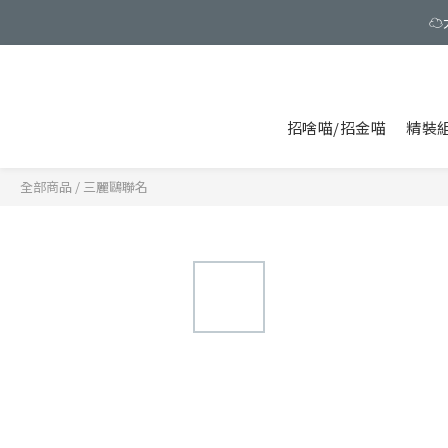
☁️
招啥喵/招金喵
精裝
全部商品
/
三麗鷗聯名