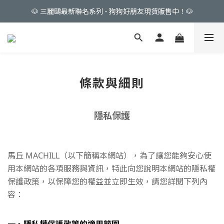
🐶 三麗鷗最新聯名系列 - 狗狗好朋友現貨販售中！🐶
👔父親節專屬獻禮限時特價🎁
🎀 My Melody & Kuromi 💜 限量販售中！
👔父親節專屬獻禮限時特價🎁
條款與細則
隱私保護
馬丘 MACHILL（以下簡稱本網站），為了讓您能夠安心使
用本網站的各項服務與資訊，特此向您說明本網站的隱私權
保護政策，以保障您的權益並立即生效，請您詳閱下列內
容：