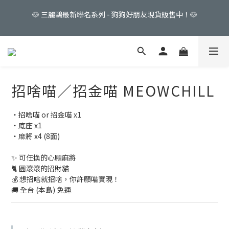
☁️大耳狗 Cinnamoroll☁️   🍮布丁狗 Pompompurin🍮   🥕帕恰狗 
🐶 三麗鷗最新聯名系列 - 狗狗好朋友現貨販售中！🐶
Pochacco🥕
🎀 My Melody & Kuromi 💜 限量販售中！
招啥喵／招金喵 MEOWCHILL
🐶 三麗鷗最新聯名系列 - 狗狗好朋友現貨販售中！🐶
・招啥喵 or 招金喵 x1
・底座 x1
・麻將 x4 (8面)
✨ 可任換的心願麻將
🐈 圓滾滾的招財貓
💰 想招啥就招啥，你許願喵實現！
🚚 全台 (本島) 免運