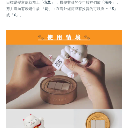
目標是變富翁就放上
「億萬」
；擺脫韭菜的少年股神們放
「漲停」
；
努力邁向有殼蝸牛放
「房」
；在海外經商或有投資的可以換上
「$」
或
「¥」
。