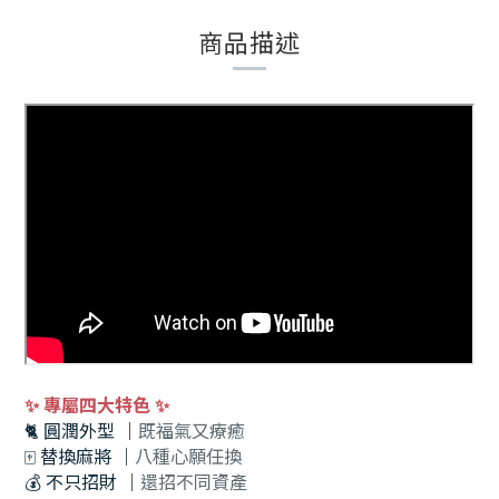
商品描述
✨ 專屬四大特色 ✨
🐈
圓潤外型
｜
既福氣又療癒
🀄️
替換麻將
｜
八種心願任換
💰
不只招財
｜
還招不同資產