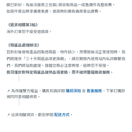
膜已拆封，為無法復原之包裝) 將收取商品一成售價作為整新費。
如貨件寄出時享優惠免運，退貨時則需負擔原寄出運費。
《退貨相關第3點》
海外訂單恕不接受退換貨。
《瑕疵品處理辦法》
若拆封後發現產品因製造瑕疵、物件缺少，而導致無法正常使用時，我
們將提供「
三十天瑕疵品項更換期
」，請在期限內使用站內私訊聯繫我
們，我們將協助處理。提醒您務必注意時限，逾時恕不受理。
我司僅針對特定瑕疵品提供品項更換，而不提供整組換貨服務。
📌 為保護雙方權益，購買前請詳閱
購前須知
及
售後服務
，下單訂購即
視同同意相關條款。
📌 出貨相關資訊，歡迎參閱
配送方式
。