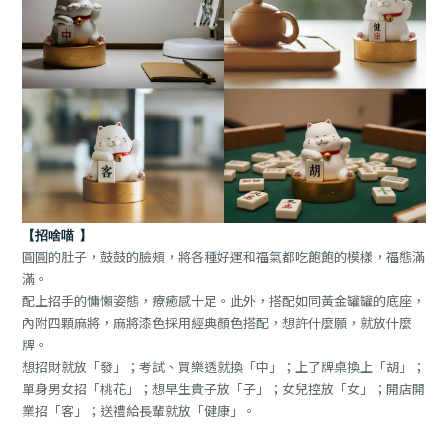
【招啥喵
】
圓圓的肚子，鼓鼓的臉頰，將各種好運和福氣都吃飽飽的模樣，福態滿
滿。
配上招手的慵懶姿態，療癒感十足。此外，搭配如同黃金罐罐的底座，
內附四顆麻將，麻將漆色採用經典顏色搭配，想許什麼願，就放什麼
牌。
想招財就放「發」；考試、買樂透就換「中」；上了牌桌換上「胡」；
單身男女招「桃花」；想早生貴子放「子」；女兒控放「女」；開店開
業招「客」；送禮給長輩就放「健康」。