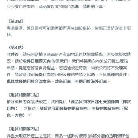
少少有色差問題，商品皆以實物顏色為準，請斟酌下單。
《第3點》
商品量產、運送過程可能因摩擦而產生細紋痕跡，皆屬正常情形並非瑕
疵。
《第4點》
收件後，請先開封檢查商品是否有因物流運送導致損傷，若發生疑似狀
況，請於
收件日起兩天內
聯繫我們，我們將協助向物流公司提出理賠
申請，提醒您留意自身權益，若超過規定時限，物流公司將不受理案
件。請留意我司僅提供問題回報及理賠申請之協助，不負擔理賠責任。
此條款僅適用於台灣本島、離島訂單，不適用於海外訂單。
《退貨相關第1點》
依照消費者保護法規定，我們提供「
商品貨到次日起七天猶豫期（
非試
用期
）
」之權益。
請留意我司僅提供退貨服務，
不提供換貨服務（配
色、方案）
。
《退貨相關第2點》
非重大瑕疵所產生之退貨，商品一經拆封使用 (麻將外層的透明塑膠包