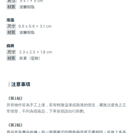
尺寸
9 x 7 x 9 cm
材質
波麗樹脂
底座
尺寸
9.6 x 9.6 x 3.1 cm
材質
波麗樹脂
麻將
尺寸
3.3 x 2.5 x 1.8 cm
材質
尿素（密胺）
｜注意事項
《第1點》
所有物件皆為手工上漆
，若有輕微溢漆或脫漆的情況，屬無法避免之正
常情形，不列為瑕疵品，下單前煩請自行斟酌。
《第2點》
商品皆為實品拍攝，每一螢幕顯示的顏色與亮度不盡相同，呈現上多多