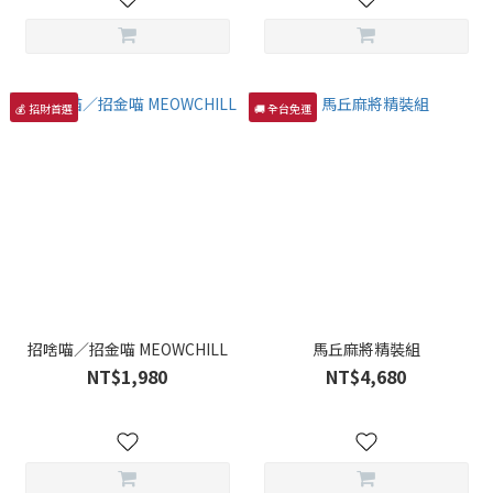
💰 招財首選
🚚 全台免運
招啥喵／招金喵 MEOWCHILL
馬丘麻將精裝組
NT$1,980
NT$4,680